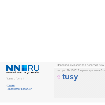
Персональный сайт пользователя
tusy
портрет № 180615 зарегистрирован боле
tusy
Привет, Гость !
-
Войти
-
Зарегистрироваться