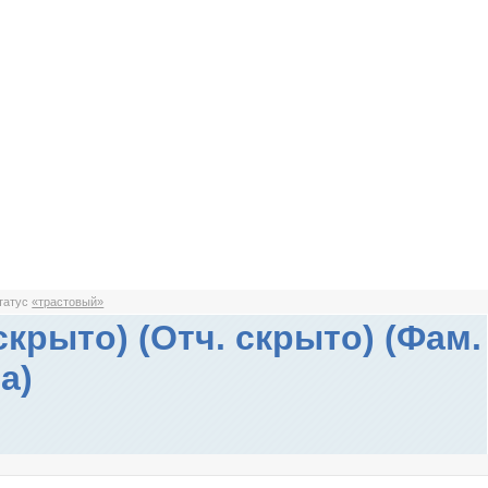
статус
«трастовый»
скрыто) (Отч. скрыто) (Фам.
а)