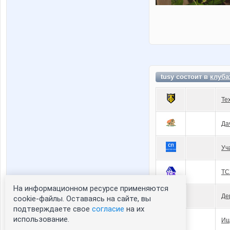
tusy состоит в
клуба
Те
Да
Уч
ТС
На информационном ресурсе применяются
Де
cookie-файлы. Оставаясь на сайте, вы
подтверждаете свое
согласие
на их
использование.
Ищ