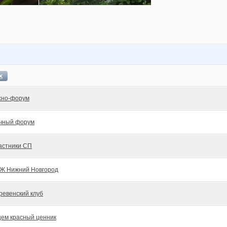
х
хно-форум
чный форум
астники СП
Ж Нижний Новгород
ревенский клуб
ем красный ценник