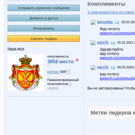
Комплименты
Отправить приватное сообщение
3 комплиментов в гостевой 
Добавить в друзья
lekyshka
26.03.20
Игнорировать
Жду оплату
www.nn.ru/community
Сделать подарок
elen76
25.01.2021 
Наши дети
Здравствуйте.
жду оплату.
популярность:
www.nn.ru/community
-5
3856 место
↓
elen76
09.03.2020 
рейтинг
5087
?
жду оплату.
www.nn.ru/community/p
Привилегированный
пользователь
5
уровня
Вы не авторизованы! Чтоб
Метки лидеров