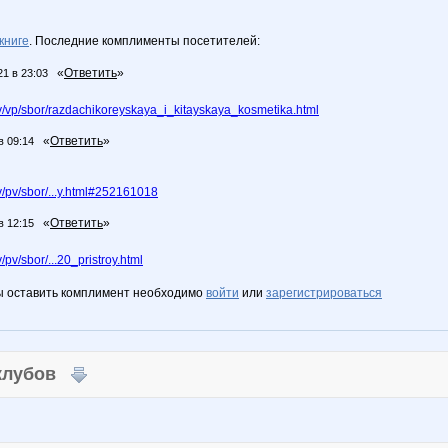
книге
. Последние комплименты посетителей:
«
Ответить
»
21 в 23:03
/vp/sbor/razdachikoreyskaya_i_kitayskaya_kosmetika.html
«
Ответить
»
в 09:14
/pv/sbor/...y.html#252161018
«
Ответить
»
в 12:15
v/sbor/...20_pristroy.html
ы оставить комплимент необходимо
войти
или
зарегистрироваться
 клубов