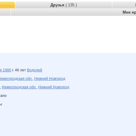
Друзья
( 135 )
Мне н
ля
1980
г. 46 лет
Водолей
ижегородская обл.
,
Нижний Новгород
,
Нижегородская обл.
,
Нижний Новгород
зано
ны